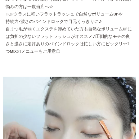
悩みの方は一度当店へ☆
TOPクラスに軽いフラットラッシュで自然なボリュームUPや
持続力×濃さのバインドロックで目元くっきりに♪
自まつ毛が弱くエクステを諦めていた方も自然なボリュームUPに
は負担の少ないフラットラッシュがオススメ♪圧倒的なモチの良
さと濃さに定評ありのバインドロックは忙しい方にピッタリ☆2
つMIXのメニューもご用意◎