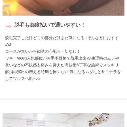
脱毛も都度払いで通いやすい！
脱毛完了したけどこの部分だけまだ気になる…そんな方におすす
め♪
コースが無いから勧誘の心配も一切なし！
ワキ・VIOの人気部位がお手頃価格で脱毛出来る!生理時のムレや
臭いなどの不快感も痛みを抑えた高技術&丁寧な施術でスッキリ
解消◎露出の増える時期も怖くない!気になるムダ毛とサヨナラを
してツルスベ肌へ☆