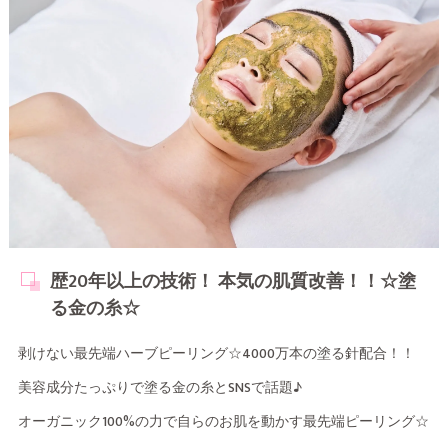
歴20年以上の技術！ 本気の肌質改善！！☆塗
る金の糸☆
剥けない最先端ハーブピーリング☆4000万本の塗る針配合！！
美容成分たっぷりで塗る金の糸とSNSで話題♪
オーガニック100%の力で自らのお肌を動かす最先端ピーリング☆