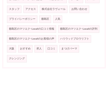
スタッフ
アクセス
株式会社ラヴォール
お問い合わせ
プライバシーポリシー
都島区
人気
都島区のマツエク･Lovallの口コミ情報
都島区のマツエク･Lovallの評判
都島区のマツエク･Lovallのお客様の声
ハリウッドブロウリフト
大阪
おすすめ
求人
口コミ
まつげパーマ
クレンジング