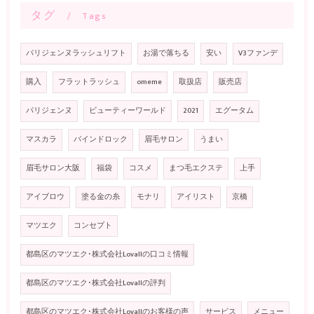
タグ
Tags
パリジェンヌラッシュリフト
お湯で落ちる
安い
V3ファンデ
購入
フラットラッシュ
omeme
取扱店
販売店
パリジェンヌ
ビューティーワールド
2021
エグータム
マスカラ
バインドロック
眉毛サロン
うまい
眉毛サロン大阪
福袋
コスメ
まつ毛エクステ
上手
アイブロウ
塗る金の糸
モナリ
アイリスト
京橋
マツエク
コンセプト
都島区のマツエク･株式会社Lovallの口コミ情報
都島区のマツエク･株式会社Lovallの評判
都島区のマツエク･株式会社Lovallのお客様の声
サービス
メニュー