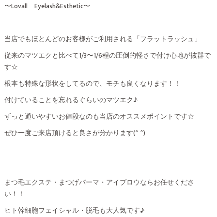
〜Lovall Eyelash&Esthetic〜
当店でもほとんどのお客様がご利用される「フラットラッシュ」
従来のマツエクと比べて1/3〜1/6程の圧倒的軽さで付け心地が抜群で
す☆
根本も特殊な形状をしてるので、モチも良くなります！！
付けていることを忘れるぐらいのマツエク♪
ずっと通いやすいお値段なのも当店のオススメポイントです☆
ぜひ一度ご来店頂けると良さが分かります(^ ^)
まつ毛エクステ・まつげパーマ・アイブロウならお任せくださ
い！！
ヒト幹細胞フェイシャル・脱毛も大人気です♪