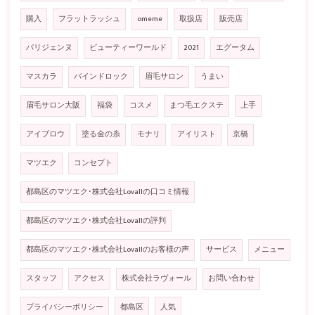
購入
フラットラッシュ
omeme
取扱店
販売店
パリジェンヌ
ビューティーワールド
2021
エグータム
マスカラ
バインドロック
眉毛サロン
うまい
眉毛サロン大阪
福袋
コスメ
まつ毛エクステ
上手
アイブロウ
塗る金の糸
モナリ
アイリスト
京橋
マツエク
コンセプト
都島区のマツエク･株式会社Lovallの口コミ情報
都島区のマツエク･株式会社Lovallの評判
都島区のマツエク･株式会社Lovallのお客様の声
サービス
メニュー
スタッフ
アクセス
株式会社ラヴォール
お問い合わせ
プライバシーポリシー
都島区
人気