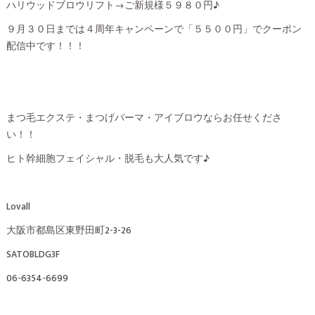
ハリウッドブロウリフト→ご新規様５９８０円♪
９月３０日までは４周年キャンペーンで「５５００円」でクーポン
配信中です！！！
まつ毛エクステ・まつげパーマ・アイブロウならお任せくださ
い！！
ヒト幹細胞フェイシャル・脱毛も大人気です♪
Lovall
大阪市都島区東野田町2-3-26
SATOBLDG3F
06-6354-6699