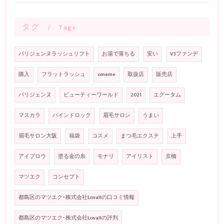
タグ
Tags
パリジェンヌラッシュリフト
お湯で落ちる
安い
V3ファンデ
購入
フラットラッシュ
omeme
取扱店
販売店
パリジェンヌ
ビューティーワールド
2021
エグータム
マスカラ
バインドロック
眉毛サロン
うまい
眉毛サロン大阪
福袋
コスメ
まつ毛エクステ
上手
アイブロウ
塗る金の糸
モナリ
アイリスト
京橋
マツエク
コンセプト
都島区のマツエク･株式会社Lovallの口コミ情報
都島区のマツエク･株式会社Lovallの評判