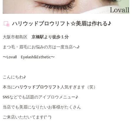
ハリウッドブロウリフト☆美眉は作れる♪
大阪市都島区
京橋駅より徒歩１分
まつ毛・眉毛にお悩みの方は一度当店へ♪
〜Lovall Eyelash&Esthetic〜
こんにちわ♪
本当に
ハリウッドブロウリフト
人気すぎます（笑）
SNSなどでも話題のアイブロウメニュー♪
当店でも美眉になりたいお客様がたくさん
ご来店いただいてます(^ ^)