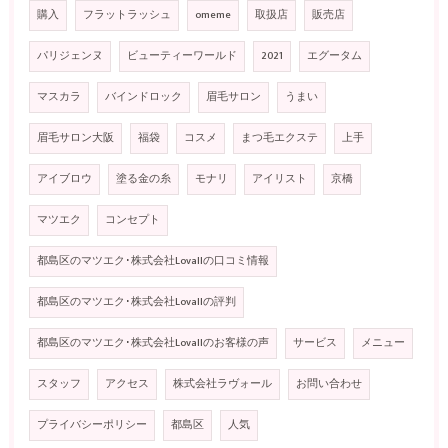
購入
フラットラッシュ
omeme
取扱店
販売店
パリジェンヌ
ビューティーワールド
2021
エグータム
マスカラ
バインドロック
眉毛サロン
うまい
眉毛サロン大阪
福袋
コスメ
まつ毛エクステ
上手
アイブロウ
塗る金の糸
モナリ
アイリスト
京橋
マツエク
コンセプト
都島区のマツエク･株式会社Lovallの口コミ情報
都島区のマツエク･株式会社Lovallの評判
都島区のマツエク･株式会社Lovallのお客様の声
サービス
メニュー
スタッフ
アクセス
株式会社ラヴォール
お問い合わせ
プライバシーポリシー
都島区
人気