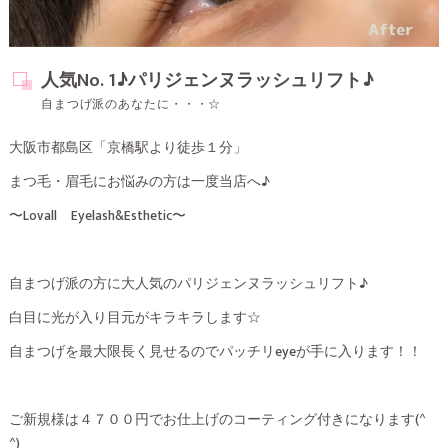
人気No. 1♪パリジェンヌラッシュリフト♪
自まつげ派のあなたに・・・☆
大阪市都島区「京橋駅より徒歩１分」
まつ毛・眉毛にお悩みの方は一度当店へ♪
〜Lovall Eyelash&Esthetic〜
自まつげ派の方に大人気のパリジェンヌラッシュリフト♪
白目に光が入り目元がキラキラします☆
自まつげを最大限長く見せるのでパッチリeyeが手に入ります！！
ご新規様は４７００円でお仕上げのコーティング付きになります(^
^)