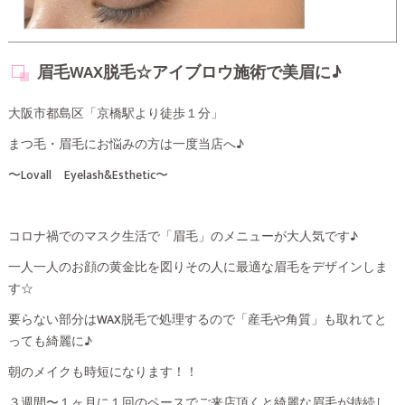
眉毛WAX脱毛☆アイブロウ施術で美眉に♪
大阪市都島区「京橋駅より徒歩１分」
まつ毛・眉毛にお悩みの方は一度当店へ♪
〜Lovall Eyelash&Esthetic〜
コロナ禍でのマスク生活で「眉毛」のメニューが大人気です♪
一人一人のお顔の黄金比を図りその人に最適な眉毛をデザインしま
す☆
要らない部分はWAX脱毛で処理するので「産毛や角質」も取れてと
っても綺麗に♪
朝のメイクも時短になります！！
３週間〜１ヶ月に１回のペースでご来店頂くと綺麗な眉毛が持続し