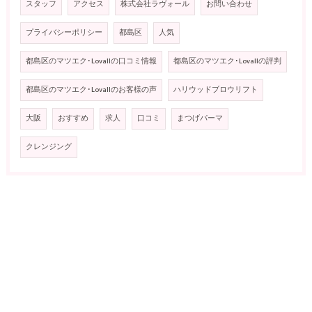
スタッフ
アクセス
株式会社ラヴォール
お問い合わせ
プライバシーポリシー
都島区
人気
都島区のマツエク･Lovallの口コミ情報
都島区のマツエク･Lovallの評判
都島区のマツエク･Lovallのお客様の声
ハリウッドブロウリフト
大阪
おすすめ
求人
口コミ
まつげパーマ
クレンジング