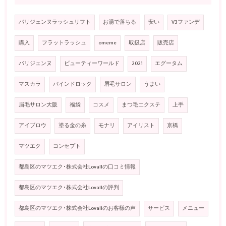
パリジェンヌラッシュリフト
お湯で落ちる
安い
V3ファンデ
購入
フラットラッシュ
omeme
取扱店
販売店
パリジェンヌ
ビューティーワールド
2021
エグータム
マスカラ
バインドロック
眉毛サロン
うまい
眉毛サロン大阪
福袋
コスメ
まつ毛エクステ
上手
アイブロウ
塗る金の糸
モナリ
アイリスト
京橋
マツエク
コンセプト
都島区のマツエク･株式会社Lovallの口コミ情報
都島区のマツエク･株式会社Lovallの評判
都島区のマツエク･株式会社Lovallのお客様の声
サービス
メニュー