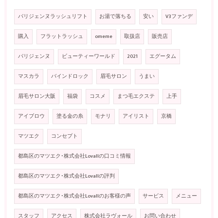
パリジェンヌラッシュリフト
お湯で落ちる
安い
V3ファンデ
購入
フラットラッシュ
omeme
取扱店
販売店
パリジェンヌ
ビューティーワールド
2021
エグータム
マスカラ
バインドロック
眉毛サロン
うまい
眉毛サロン大阪
福袋
コスメ
まつ毛エクステ
上手
アイブロウ
塗る金の糸
モナリ
アイリスト
京橋
マツエク
コンセプト
都島区のマツエク･株式会社Lovallの口コミ情報
都島区のマツエク･株式会社Lovallの評判
都島区のマツエク･株式会社Lovallのお客様の声
サービス
メニュー
スタッフ
アクセス
株式会社ラヴォール
お問い合わせ