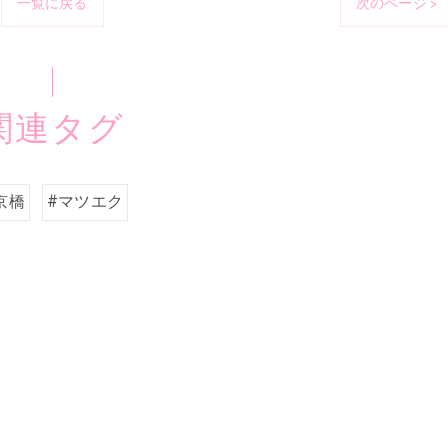
一覧に戻る
次のページ >
関連タグ
京橋
#マツエク