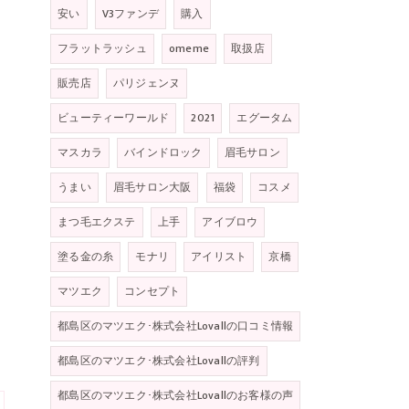
安い
V3ファンデ
購入
フラットラッシュ
omeme
取扱店
販売店
パリジェンヌ
ビューティーワールド
2021
エグータム
マスカラ
バインドロック
眉毛サロン
うまい
眉毛サロン大阪
福袋
コスメ
まつ毛エクステ
上手
アイブロウ
塗る金の糸
モナリ
アイリスト
京橋
マツエク
コンセプト
都島区のマツエク･株式会社Lovallの口コミ情報
都島区のマツエク･株式会社Lovallの評判
都島区のマツエク･株式会社Lovallのお客様の声