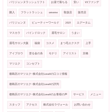
パリジェンヌラッシュリフト
お湯で落ちる
安い
V3ファンデ
購入
フラットラッシュ
omeme
取扱店
販売店
パリジェンヌ
ビューティーワールド
2021
エグータム
マスカラ
バインドロック
眉毛サロン
うまい
眉毛サロン大阪
福袋
コスメ
まつ毛エクステ
上手
アイブロウ
塗る金の糸
モナリ
アイリスト
京橋
マツエク
コンセプト
都島区のマツエク･株式会社Lovallの口コミ情報
都島区のマツエク･株式会社Lovallの評判
都島区のマツエク･株式会社Lovallのお客様の声
サービス
メニュー
スタッフ
アクセス
株式会社ラヴォール
お問い合わせ