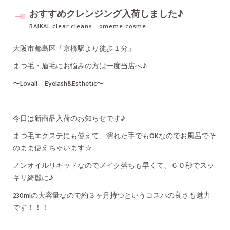
おすすめクレンジング入荷しました♪
BAIKAL clear cleans omeme.cosme
大阪市都島区「京橋駅より徒歩１分」
まつ毛・眉毛にお悩みの方は一度当店へ♪
〜Lovall Eyelash&Esthetic〜
今日は新商品入荷のお知らせです♪
まつ毛エクステにも使えて、濡れた手でもOKなのでお風呂でそ
のまま使えちゃいます☆
ノンオイルリキッドなのでメイク落ちも早くて、６０秒でスッ
キリ綺麗に♪
230mlの大容量なので約３ヶ月持つというコスパの良さも魅力
です！！！